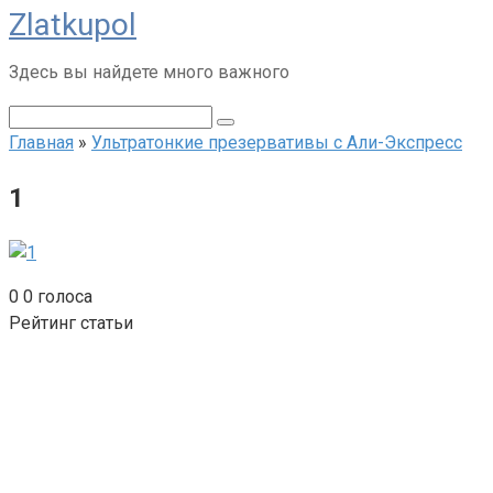
Zlatkupol
Перейти
к
Здесь вы найдете много важного
контенту
Поиск:
Главная
»
Ультратонкие презервативы с Али-Экспресс
1
0
0
голоса
Рейтинг статьи