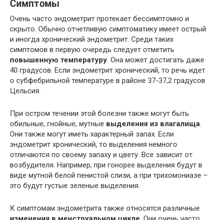
Симптомы
Очень часто эндометрит протекает бессимптомно и
скрыто. Обычно отчетливую симптоматику имеет острый
и иногда хронический эндометрит. Среди таких
симптомов в первую очередь следует отметить
повышенную температуру
. Она может достигать даже
40 градусов. Если эндометрит хронический, то речь идет
о субфебрильной температуре в районе 37-37,2 градусов
Цельсия.
При остром течении этой болезни также могут быть
обильные, гнойные, мутные
выделения из влагалища
.
Они также могут иметь характерный запах. Если
эндометрит хронический, то выделения немного
отличаются по своему запаху и цвету. Все зависит от
возбудителя. Например, при гонорее выделения будут в
виде мутной белой пенистой слизи, а при трихомониазе –
это будут густые зеленые выделения.
К симптомам эндометрита также относятся различные
изменения в менструальном цикле
. Они очень часто