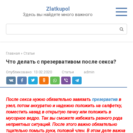
Перейти
Zlatkupol
к
Здесь вы найдете много важного
контенту
Поиск:
Главная
»
Статьи
Что делать с презервативом после секса?
Опубликовано:
13.02.2020
Статьи
admin
После секса нужно обязательно завязать
презерватив
в
узел, потом аккуратно и надежно положить на салфетку,
поместить назад в открытую пачку или положить в
мусорное ведро. Так вы сможете избежать разного рода
неприятных ситуаций. После этого важно обязательно
тщательно помыть руки, половой член. В этом деле важна