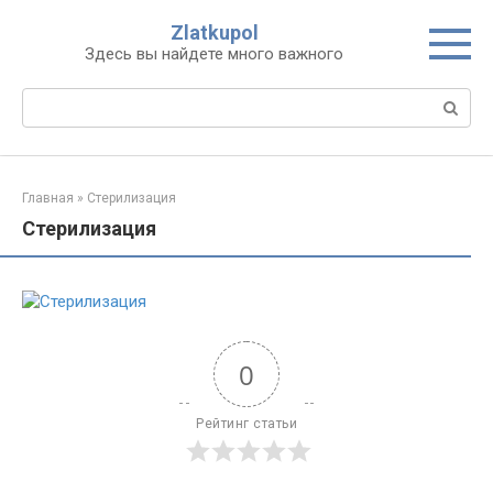
Перейти
Zlatkupol
к
Здесь вы найдете много важного
контенту
Поиск:
Главная
»
Стерилизация
Стерилизация
0
Рейтинг статьи