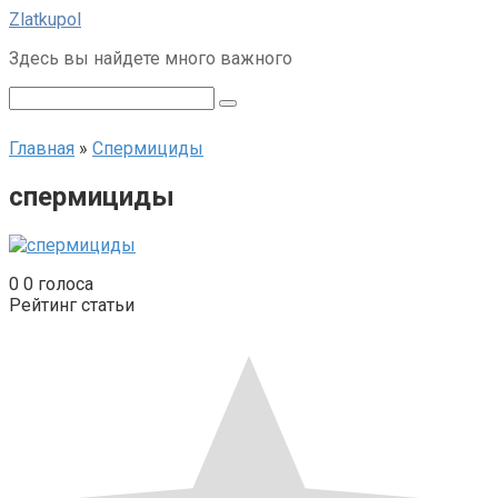
Перейти
Zlatkupol
к
Здесь вы найдете много важного
контенту
Поиск:
Главная
»
Спермициды
спермициды
0
0
голоса
Рейтинг статьи