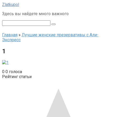
Перейти
Zlatkupol
к
Здесь вы найдете много важного
контенту
Поиск:
Главная
»
Лучшие женские презервативы с Али-
Экспресс
1
0
0
голоса
Рейтинг статьи