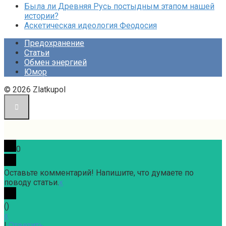
Была ли Древняя Русь постыдным этапом нашей
истории?
Аскетическая идеология Феодосия
Предохранение
Статьи
Обмен энергией
Юмор
© 2026 Zlatkupol
0
Оставьте комментарий! Напишите, что думаете по
поводу статьи.
x
(
)
x
|
Ответить