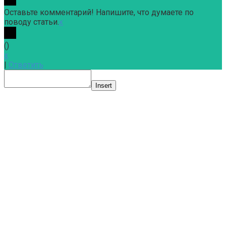
Оставьте комментарий! Напишите, что думаете по
поводу статьи.
x
(
)
x
|
Ответить
Insert