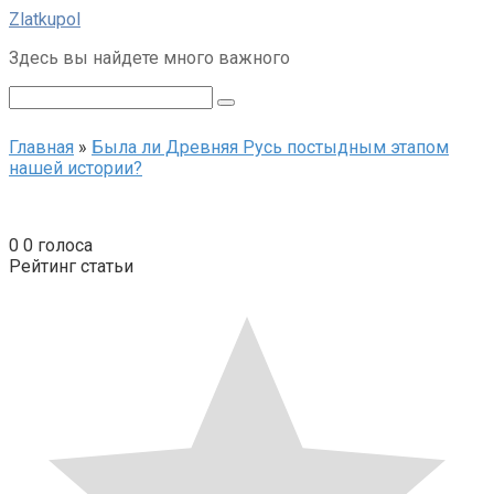
Перейти
Zlatkupol
к
Здесь вы найдете много важного
контенту
Поиск:
Главная
»
Была ли Древняя Русь постыдным этапом
нашей истории?
0
0
голоса
Рейтинг статьи