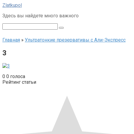
Перейти
Zlatkupol
к
Здесь вы найдете много важного
контенту
Поиск:
Главная
»
Ультратонкие презервативы с Али-Экспресс
3
0
0
голоса
Рейтинг статьи